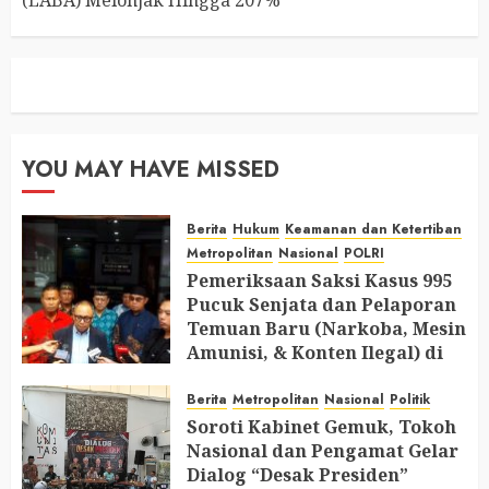
YOU MAY HAVE MISSED
Berita
Hukum
Keamanan dan Ketertiban
Metropolitan
Nasional
POLRI
Pemeriksaan Saksi Kasus 995
Pucuk Senjata dan Pelaporan
Temuan Baru (Narkoba, Mesin
Amunisi, & Konten Ilegal) di
Ruang Mantan Ketua Yayasan
Berita
Metropolitan
Nasional
Politik
AUGUST 6, 2026
0
Soroti Kabinet Gemuk, Tokoh
Nasional dan Pengamat Gelar
Dialog “Desak Presiden”