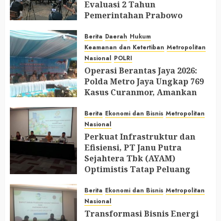
Evaluasi 2 Tahun
Pemerintahan Prabowo
AUGUST 2, 2026
0
Berita
Daerah
Hukum
Keamanan dan Ketertiban
Metropolitan
Nasional
POLRI
Operasi Berantas Jaya 2026:
Polda Metro Jaya Ungkap 769
Kasus Curanmor, Amankan
729 Tersangka dan Belasan
Senjata Api
Berita
Ekonomi dan Bisnis
Metropolitan
Nasional
JULY 31, 2026
0
Perkuat Infrastruktur dan
Efisiensi, PT Janu Putra
Sejahtera Tbk (AYAM)
Optimistis Tatap Peluang
Industri Perunggasan di 2026
Berita
Ekonomi dan Bisnis
Metropolitan
JULY 30, 2026
0
Nasional
Transformasi Bisnis Energi