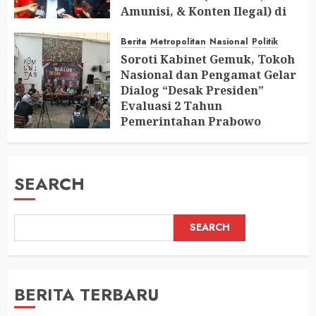
Amunisi, & Konten Ilegal) di
Ruang Mantan Ketua Yayasan
Berita
Metropolitan
Nasional
Politik
AUGUST 6, 2026
0
Soroti Kabinet Gemuk, Tokoh
Nasional dan Pengamat Gelar
Dialog “Desak Presiden”
Evaluasi 2 Tahun
Pemerintahan Prabowo
AUGUST 2, 2026
0
SEARCH
SEARCH
BERITA TERBARU