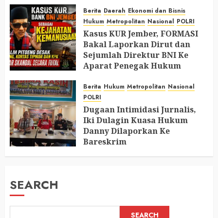
Berita
Daerah
Ekonomi dan Bisnis
Hukum
Metropolitan
Nasional
POLRI
Kasus KUR Jember, FORMASI
Bakal Laporkan Dirut dan
Sejumlah Direktur BNI Ke
Aparat Penegak Hukum
AUGUST 9, 2026
0
Berita
Hukum
Metropolitan
Nasional
POLRI
Dugaan Intimidasi Jurnalis,
Iki Dulagin Kuasa Hukum
Danny Dilaporkan Ke
Bareskrim
AUGUST 8, 2026
0
SEARCH
SEARCH