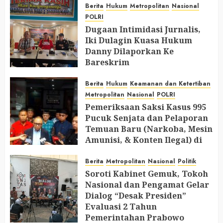
Berita
Hukum
Metropolitan
Nasional
POLRI
Dugaan Intimidasi Jurnalis,
Iki Dulagin Kuasa Hukum
Danny Dilaporkan Ke
Bareskrim
AUGUST 8, 2026
0
Berita
Hukum
Keamanan dan Ketertiban
Metropolitan
Nasional
POLRI
Pemeriksaan Saksi Kasus 995
Pucuk Senjata dan Pelaporan
Temuan Baru (Narkoba, Mesin
Amunisi, & Konten Ilegal) di
Ruang Mantan Ketua Yayasan
Berita
Metropolitan
Nasional
Politik
AUGUST 6, 2026
0
Soroti Kabinet Gemuk, Tokoh
Nasional dan Pengamat Gelar
Dialog “Desak Presiden”
Evaluasi 2 Tahun
Pemerintahan Prabowo