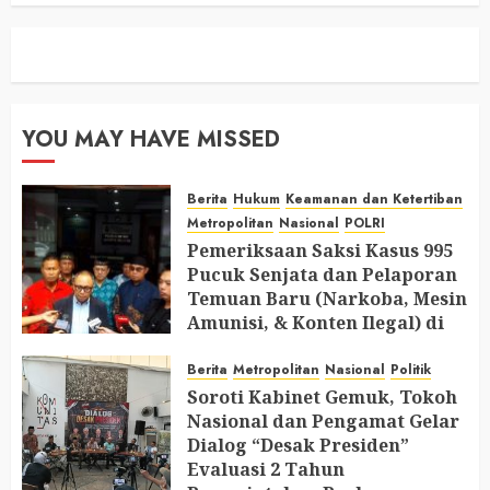
YOU MAY HAVE MISSED
Berita
Hukum
Keamanan dan Ketertiban
Metropolitan
Nasional
POLRI
Pemeriksaan Saksi Kasus 995
Pucuk Senjata dan Pelaporan
Temuan Baru (Narkoba, Mesin
Amunisi, & Konten Ilegal) di
Ruang Mantan Ketua Yayasan
Berita
Metropolitan
Nasional
Politik
AUGUST 6, 2026
0
Soroti Kabinet Gemuk, Tokoh
Nasional dan Pengamat Gelar
Dialog “Desak Presiden”
Evaluasi 2 Tahun