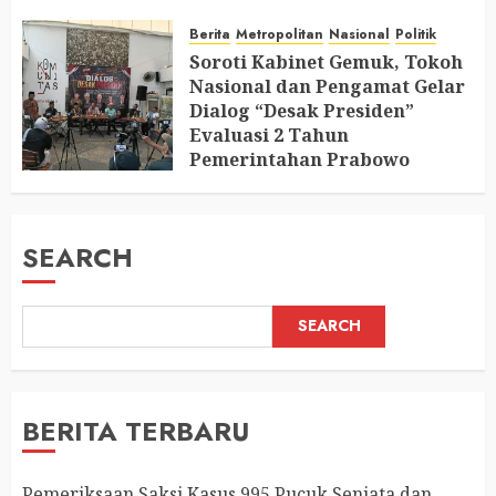
Ruang Mantan Ketua Yayasan
Berita
Metropolitan
Nasional
Politik
AUGUST 6, 2026
0
Soroti Kabinet Gemuk, Tokoh
Nasional dan Pengamat Gelar
Dialog “Desak Presiden”
Evaluasi 2 Tahun
Pemerintahan Prabowo
AUGUST 2, 2026
0
SEARCH
SEARCH
BERITA TERBARU
Pemeriksaan Saksi Kasus 995 Pucuk Senjata dan