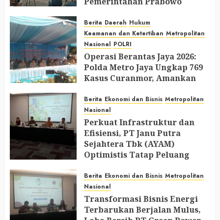
Pemerintahan Prabowo
AUGUST 2, 2026
0
Berita
Daerah
Hukum
Keamanan dan Ketertiban
Metropolitan
Nasional
POLRI
Operasi Berantas Jaya 2026:
Polda Metro Jaya Ungkap 769
Kasus Curanmor, Amankan
729 Tersangka dan Belasan
Senjata Api
Berita
Ekonomi dan Bisnis
Metropolitan
Nasional
JULY 31, 2026
0
Perkuat Infrastruktur dan
Efisiensi, PT Janu Putra
Sejahtera Tbk (AYAM)
Optimistis Tatap Peluang
Industri Perunggasan di 2026
Berita
Ekonomi dan Bisnis
Metropolitan
JULY 30, 2026
0
Nasional
Transformasi Bisnis Energi
Terbarukan Berjalan Mulus,