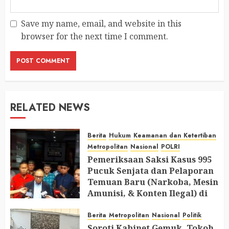
Save my name, email, and website in this
browser for the next time I comment.
RELATED NEWS
Berita
Hukum
Keamanan dan Ketertiban
Metropolitan
Nasional
POLRI
Pemeriksaan Saksi Kasus 995
Pucuk Senjata dan Pelaporan
Temuan Baru (Narkoba, Mesin
Amunisi, & Konten Ilegal) di
Ruang Mantan Ketua Yayasan
Berita
Metropolitan
Nasional
Politik
AUGUST 6, 2026
0
Soroti Kabinet Gemuk, Tokoh