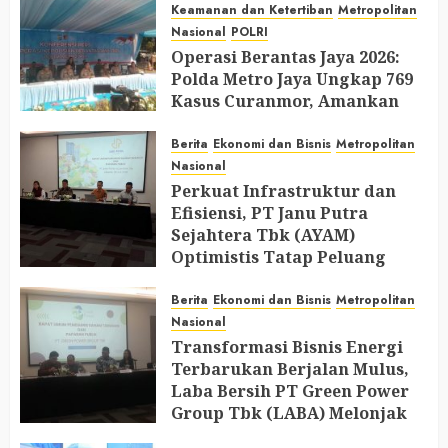
Keamanan dan Ketertiban
Metropolitan
Nasional
POLRI
Operasi Berantas Jaya 2026:
Polda Metro Jaya Ungkap 769
Kasus Curanmor, Amankan
729 Tersangka dan Belasan
Senjata Api
Berita
Ekonomi dan Bisnis
Metropolitan
Nasional
JULY 31, 2026
0
Perkuat Infrastruktur dan
Efisiensi, PT Janu Putra
Sejahtera Tbk (AYAM)
Optimistis Tatap Peluang
Industri Perunggasan di 2026
Berita
Ekonomi dan Bisnis
Metropolitan
JULY 30, 2026
0
Nasional
Transformasi Bisnis Energi
Terbarukan Berjalan Mulus,
Laba Bersih PT Green Power
Group Tbk (LABA) Melonjak
Hingga 207%