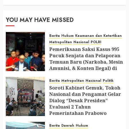
YOU MAY HAVE MISSED
Berita
Hukum
Keamanan dan Ketertiban
Metropolitan
Nasional
POLRI
Pemeriksaan Saksi Kasus 995
Pucuk Senjata dan Pelaporan
Temuan Baru (Narkoba, Mesin
Amunisi, & Konten Ilegal) di
Ruang Mantan Ketua Yayasan
Berita
Metropolitan
Nasional
Politik
AUGUST 6, 2026
0
Soroti Kabinet Gemuk, Tokoh
Nasional dan Pengamat Gelar
Dialog “Desak Presiden”
Evaluasi 2 Tahun
Pemerintahan Prabowo
AUGUST 2, 2026
0
Berita
Daerah
Hukum