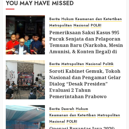
YOU MAY HAVE MISSED
Berita
Hukum
Keamanan dan Ketertiban
Metropolitan
Nasional
POLRI
Pemeriksaan Saksi Kasus 995
Pucuk Senjata dan Pelaporan
Temuan Baru (Narkoba, Mesin
Amunisi, & Konten Ilegal) di
Ruang Mantan Ketua Yayasan
Berita
Metropolitan
Nasional
Politik
AUGUST 6, 2026
0
Soroti Kabinet Gemuk, Tokoh
Nasional dan Pengamat Gelar
Dialog “Desak Presiden”
Evaluasi 2 Tahun
Pemerintahan Prabowo
AUGUST 2, 2026
0
Berita
Daerah
Hukum
Keamanan dan Ketertiban
Metropolitan
Nasional
POLRI
Operasi Berantas Jaya 2026: