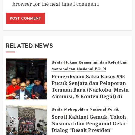
browser for the next time I comment.
RELATED NEWS
Berita
Hukum
Keamanan dan Ketertiban
Metropolitan
Nasional
POLRI
Pemeriksaan Saksi Kasus 995
Pucuk Senjata dan Pelaporan
Temuan Baru (Narkoba, Mesin
Amunisi, & Konten Ilegal) di
Ruang Mantan Ketua Yayasan
Berita
Metropolitan
Nasional
Politik
AUGUST 6, 2026
0
Soroti Kabinet Gemuk, Tokoh
Nasional dan Pengamat Gelar
Dialog “Desak Presiden”