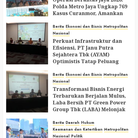
Polda Metro Jaya Ungkap 769
Kasus Curanmor, Amankan
729 Tersangka dan Belasan
Senjata Api
Berita
Ekonomi dan Bisnis
Metropolitan
Nasional
JULY 31, 2026
0
Perkuat Infrastruktur dan
Efisiensi, PT Janu Putra
Sejahtera Tbk (AYAM)
Optimistis Tatap Peluang
Industri Perunggasan di 2026
Berita
Ekonomi dan Bisnis
Metropolitan
JULY 30, 2026
0
Nasional
Transformasi Bisnis Energi
Terbarukan Berjalan Mulus,
Laba Bersih PT Green Power
Group Tbk (LABA) Melonjak
Hingga 207%
Berita
Daerah
Hukum
JULY 30, 2026
0
Keamanan dan Ketertiban
Metropolitan
Nasional
Politik