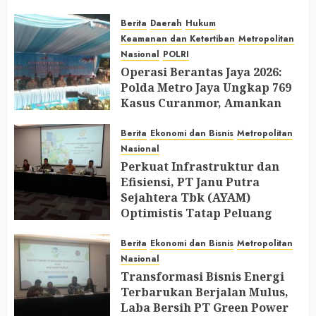
AUGUST 2, 2026
0
Berita
Daerah
Hukum
Keamanan dan Ketertiban
Metropolitan
Nasional
POLRI
Operasi Berantas Jaya 2026:
Polda Metro Jaya Ungkap 769
Kasus Curanmor, Amankan
729 Tersangka dan Belasan
Senjata Api
Berita
Ekonomi dan Bisnis
Metropolitan
Nasional
JULY 31, 2026
0
Perkuat Infrastruktur dan
Efisiensi, PT Janu Putra
Sejahtera Tbk (AYAM)
Optimistis Tatap Peluang
Industri Perunggasan di 2026
Berita
Ekonomi dan Bisnis
Metropolitan
JULY 30, 2026
0
Nasional
Transformasi Bisnis Energi
Terbarukan Berjalan Mulus,
Laba Bersih PT Green Power