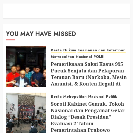
YOU MAY HAVE MISSED
Berita
Hukum
Keamanan dan Ketertiban
Metropolitan
Nasional
POLRI
Pemeriksaan Saksi Kasus 995
Pucuk Senjata dan Pelaporan
Temuan Baru (Narkoba, Mesin
Amunisi, & Konten Ilegal) di
Ruang Mantan Ketua Yayasan
Berita
Metropolitan
Nasional
Politik
AUGUST 6, 2026
0
Soroti Kabinet Gemuk, Tokoh
Nasional dan Pengamat Gelar
Dialog “Desak Presiden”
Evaluasi 2 Tahun
Pemerintahan Prabowo