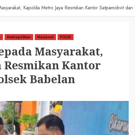
asyarakat, Kapolda Metro Jaya Resmikan Kantor Satpamobvit dan
n
Metropolitan
Nasional
POLRI
epada Masyarakat,
a Resmikan Kantor
olsek Babelan