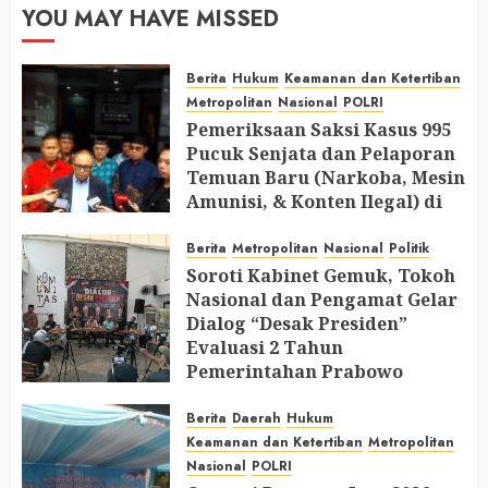
YOU MAY HAVE MISSED
Berita
Hukum
Keamanan dan Ketertiban
Metropolitan
Nasional
POLRI
Pemeriksaan Saksi Kasus 995
Pucuk Senjata dan Pelaporan
Temuan Baru (Narkoba, Mesin
Amunisi, & Konten Ilegal) di
Ruang Mantan Ketua Yayasan
Berita
Metropolitan
Nasional
Politik
AUGUST 6, 2026
0
Soroti Kabinet Gemuk, Tokoh
Nasional dan Pengamat Gelar
Dialog “Desak Presiden”
Evaluasi 2 Tahun
Pemerintahan Prabowo
AUGUST 2, 2026
0
Berita
Daerah
Hukum
Keamanan dan Ketertiban
Metropolitan
Nasional
POLRI