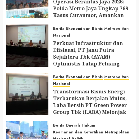
Operasi Berantas Jaya 2026:
Polda Metro Jaya Ungkap 769
Kasus Curanmor, Amankan
729 Tersangka dan Belasan
Senjata Api
Berita
Ekonomi dan Bisnis
Metropolitan
Nasional
JULY 31, 2026
0
Perkuat Infrastruktur dan
Efisiensi, PT Janu Putra
Sejahtera Tbk (AYAM)
Optimistis Tatap Peluang
Industri Perunggasan di 2026
Berita
Ekonomi dan Bisnis
Metropolitan
JULY 30, 2026
0
Nasional
Transformasi Bisnis Energi
Terbarukan Berjalan Mulus,
Laba Bersih PT Green Power
Group Tbk (LABA) Melonjak
Hingga 207%
Berita
Daerah
Hukum
JULY 30, 2026
0
Keamanan dan Ketertiban
Metropolitan