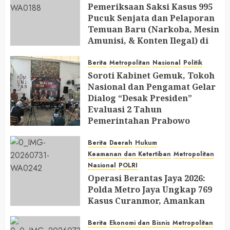
Pemeriksaan Saksi Kasus 995
Pucuk Senjata dan Pelaporan
Temuan Baru (Narkoba, Mesin
Amunisi, & Konten Ilegal) di
Ruang Mantan Ketua Yayasan
Berita
Metropolitan
Nasional
Politik
AUGUST 6, 2026
0
Soroti Kabinet Gemuk, Tokoh
Nasional dan Pengamat Gelar
Dialog “Desak Presiden”
Evaluasi 2 Tahun
Pemerintahan Prabowo
AUGUST 2, 2026
0
Berita
Daerah
Hukum
Keamanan dan Ketertiban
Metropolitan
Nasional
POLRI
Operasi Berantas Jaya 2026:
Polda Metro Jaya Ungkap 769
Kasus Curanmor, Amankan
729 Tersangka dan Belasan
Senjata Api
Berita
Ekonomi dan Bisnis
Metropolitan