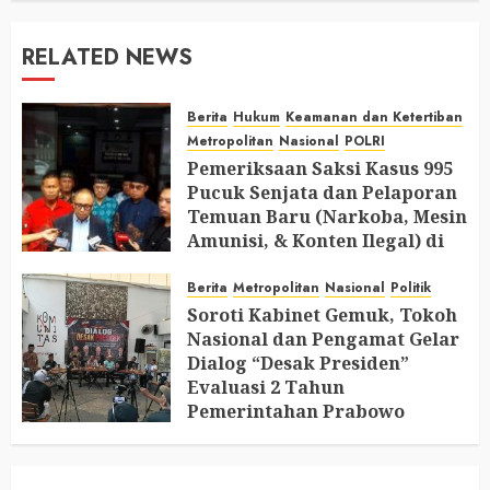
RELATED NEWS
Berita
Hukum
Keamanan dan Ketertiban
Metropolitan
Nasional
POLRI
Pemeriksaan Saksi Kasus 995
Pucuk Senjata dan Pelaporan
Temuan Baru (Narkoba, Mesin
Amunisi, & Konten Ilegal) di
Ruang Mantan Ketua Yayasan
Berita
Metropolitan
Nasional
Politik
AUGUST 6, 2026
0
Soroti Kabinet Gemuk, Tokoh
Nasional dan Pengamat Gelar
Dialog “Desak Presiden”
Evaluasi 2 Tahun
Pemerintahan Prabowo
AUGUST 2, 2026
0