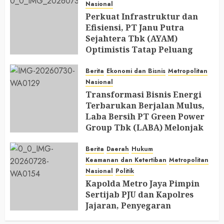
Nasional
JULY 31, 2026
0
Perkuat Infrastruktur dan
Efisiensi, PT Janu Putra
Sejahtera Tbk (AYAM)
Optimistis Tatap Peluang
Industri Perunggasan di 2026
Berita
Ekonomi dan Bisnis
Metropolitan
JULY 30, 2026
0
Nasional
Transformasi Bisnis Energi
Terbarukan Berjalan Mulus,
Laba Bersih PT Green Power
Group Tbk (LABA) Melonjak
Hingga 207%
Berita
Daerah
Hukum
JULY 30, 2026
0
Keamanan dan Ketertiban
Metropolitan
Nasional
Politik
Kapolda Metro Jaya Pimpin
Sertijab PJU dan Kapolres
Jajaran, Penyegaran
Organisasi Perkuat Pelayanan