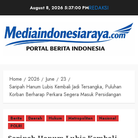
REDAKSI
August 8, 2026
5:37:01 PM
Home
2026
June
23
Saripah Hanum Lubis Kembali Jadi Tersangka, Puluhan
Korban Berharap Perkara Segera Masuk Persidangan
Berita
Daerah
Hukum
Metropolitan
Nasional
POLRI