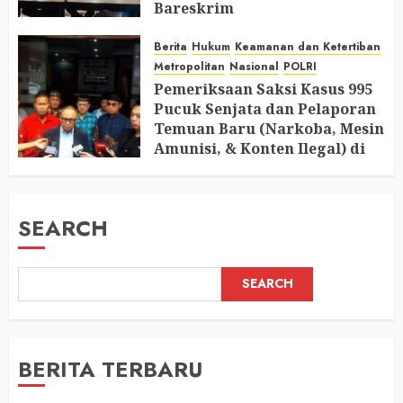
Bareskrim
AUGUST 8, 2026
0
Berita
Hukum
Keamanan dan Ketertiban
Metropolitan
Nasional
POLRI
Pemeriksaan Saksi Kasus 995
Pucuk Senjata dan Pelaporan
Temuan Baru (Narkoba, Mesin
Amunisi, & Konten Ilegal) di
Ruang Mantan Ketua Yayasan
AUGUST 6, 2026
0
SEARCH
SEARCH
BERITA TERBARU