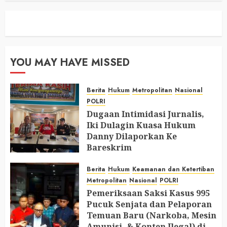
YOU MAY HAVE MISSED
Berita
Hukum
Metropolitan
Nasional
POLRI
Dugaan Intimidasi Jurnalis,
Iki Dulagin Kuasa Hukum
Danny Dilaporkan Ke
Bareskrim
AUGUST 8, 2026
0
Berita
Hukum
Keamanan dan Ketertiban
Metropolitan
Nasional
POLRI
Pemeriksaan Saksi Kasus 995
Pucuk Senjata dan Pelaporan
Temuan Baru (Narkoba, Mesin
Amunisi, & Konten Ilegal) di