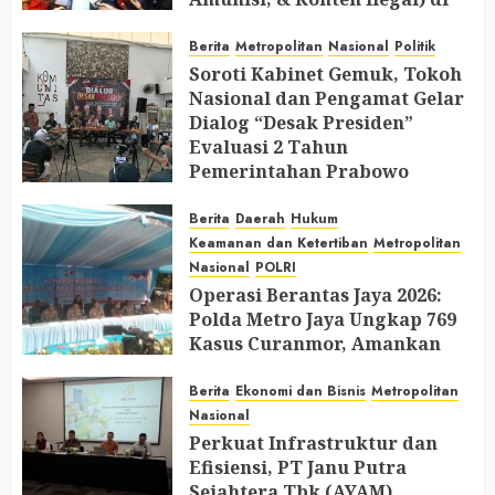
Ruang Mantan Ketua Yayasan
Berita
Metropolitan
Nasional
Politik
AUGUST 6, 2026
0
Soroti Kabinet Gemuk, Tokoh
Nasional dan Pengamat Gelar
Dialog “Desak Presiden”
Evaluasi 2 Tahun
Pemerintahan Prabowo
AUGUST 2, 2026
0
Berita
Daerah
Hukum
Keamanan dan Ketertiban
Metropolitan
Nasional
POLRI
Operasi Berantas Jaya 2026:
Polda Metro Jaya Ungkap 769
Kasus Curanmor, Amankan
729 Tersangka dan Belasan
Senjata Api
Berita
Ekonomi dan Bisnis
Metropolitan
Nasional
JULY 31, 2026
0
Perkuat Infrastruktur dan
Efisiensi, PT Janu Putra
Sejahtera Tbk (AYAM)