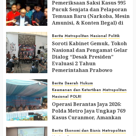
Pemeriksaan Saksi Kasus 995
Pucuk Senjata dan Pelaporan
Temuan Baru (Narkoba, Mesin
Amunisi, & Konten Ilegal) di
Ruang Mantan Ketua Yayasan
Berita
Metropolitan
Nasional
Politik
AUGUST 6, 2026
0
Soroti Kabinet Gemuk, Tokoh
Nasional dan Pengamat Gelar
Dialog “Desak Presiden”
Evaluasi 2 Tahun
Pemerintahan Prabowo
AUGUST 2, 2026
0
Berita
Daerah
Hukum
Keamanan dan Ketertiban
Metropolitan
Nasional
POLRI
Operasi Berantas Jaya 2026:
Polda Metro Jaya Ungkap 769
Kasus Curanmor, Amankan
729 Tersangka dan Belasan
Senjata Api
Berita
Ekonomi dan Bisnis
Metropolitan