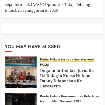
Sejahtera Tbk (AYAM) Optimistis Tatap Peluang
Industri Perunggasan di 2026
YOU MAY HAVE MISSED
Berita
Hukum
Metropolitan
Nasional
POLRI
Dugaan Intimidasi Jurnalis,
Iki Dulagin Kuasa Hukum
Danny Dilaporkan Ke
Bareskrim
AUGUST 8, 2026
0
Berita
Hukum
Keamanan dan Ketertiban
Metropolitan
Nasional
POLRI