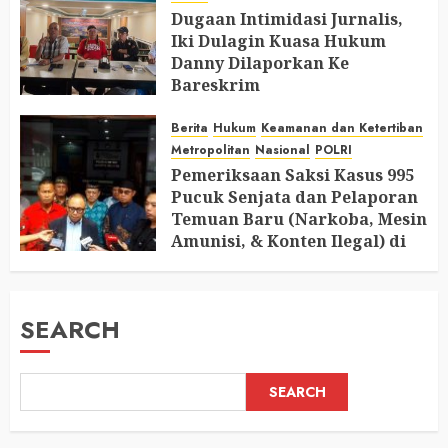
Dugaan Intimidasi Jurnalis,
Iki Dulagin Kuasa Hukum
Danny Dilaporkan Ke
Bareskrim
AUGUST 8, 2026
0
Berita
Hukum
Keamanan dan Ketertiban
Metropolitan
Nasional
POLRI
Pemeriksaan Saksi Kasus 995
Pucuk Senjata dan Pelaporan
Temuan Baru (Narkoba, Mesin
Amunisi, & Konten Ilegal) di
Ruang Mantan Ketua Yayasan
AUGUST 6, 2026
0
SEARCH
SEARCH