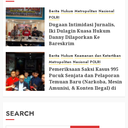
Berita
Hukum
Metropolitan
Nasional
POLRI
Dugaan Intimidasi Jurnalis,
Iki Dulagin Kuasa Hukum
Danny Dilaporkan Ke
Bareskrim
AUGUST 8, 2026
0
Berita
Hukum
Keamanan dan Ketertiban
Metropolitan
Nasional
POLRI
Pemeriksaan Saksi Kasus 995
Pucuk Senjata dan Pelaporan
Temuan Baru (Narkoba, Mesin
Amunisi, & Konten Ilegal) di
Ruang Mantan Ketua Yayasan
AUGUST 6, 2026
0
SEARCH