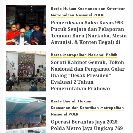
AUGUST 8, 2026
0
Berita
Hukum
Keamanan dan Ketertiban
Metropolitan
Nasional
POLRI
Pemeriksaan Saksi Kasus 995
Pucuk Senjata dan Pelaporan
Temuan Baru (Narkoba, Mesin
Amunisi, & Konten Ilegal) di
Ruang Mantan Ketua Yayasan
Berita
Metropolitan
Nasional
Politik
AUGUST 6, 2026
0
Soroti Kabinet Gemuk, Tokoh
Nasional dan Pengamat Gelar
Dialog “Desak Presiden”
Evaluasi 2 Tahun
Pemerintahan Prabowo
AUGUST 2, 2026
0
Berita
Daerah
Hukum
Keamanan dan Ketertiban
Metropolitan
Nasional
POLRI
Operasi Berantas Jaya 2026:
Polda Metro Jaya Ungkap 769