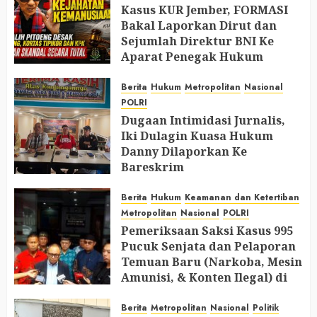
Kasus KUR Jember, FORMASI
Bakal Laporkan Dirut dan
Sejumlah Direktur BNI Ke
Aparat Penegak Hukum
AUGUST 9, 2026
0
Berita
Hukum
Metropolitan
Nasional
POLRI
Dugaan Intimidasi Jurnalis,
Iki Dulagin Kuasa Hukum
Danny Dilaporkan Ke
Bareskrim
AUGUST 8, 2026
0
Berita
Hukum
Keamanan dan Ketertiban
Metropolitan
Nasional
POLRI
Pemeriksaan Saksi Kasus 995
Pucuk Senjata dan Pelaporan
Temuan Baru (Narkoba, Mesin
Amunisi, & Konten Ilegal) di
Ruang Mantan Ketua Yayasan
Berita
Metropolitan
Nasional
Politik
AUGUST 6, 2026
0