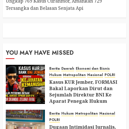
Ungkap 769 Kasus Curanmor, Amankan 729
Tersangka dan Belasan Senjata Api
YOU MAY HAVE MISSED
Berita
Daerah
Ekonomi dan Bisnis
Hukum
Metropolitan
Nasional
POLRI
Kasus KUR Jember, FORMASI
Bakal Laporkan Dirut dan
Sejumlah Direktur BNI Ke
Aparat Penegak Hukum
AUGUST 9, 2026
0
Berita
Hukum
Metropolitan
Nasional
POLRI
Dugaan Intimidasi Jurnalis,