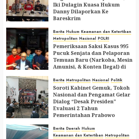
Iki Dulagin Kuasa Hukum
Danny Dilaporkan Ke
Bareskrim
AUGUST 8, 2026
0
Berita
Hukum
Keamanan dan Ketertiban
Metropolitan
Nasional
POLRI
Pemeriksaan Saksi Kasus 995
Pucuk Senjata dan Pelaporan
Temuan Baru (Narkoba, Mesin
Amunisi, & Konten Ilegal) di
Ruang Mantan Ketua Yayasan
Berita
Metropolitan
Nasional
Politik
AUGUST 6, 2026
0
Soroti Kabinet Gemuk, Tokoh
Nasional dan Pengamat Gelar
Dialog “Desak Presiden”
Evaluasi 2 Tahun
Pemerintahan Prabowo
AUGUST 2, 2026
0
Berita
Daerah
Hukum
Keamanan dan Ketertiban
Metropolitan