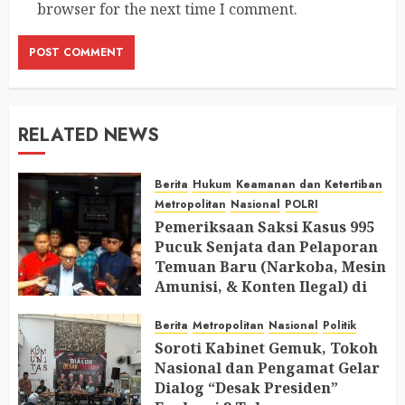
browser for the next time I comment.
RELATED NEWS
Berita
Hukum
Keamanan dan Ketertiban
Metropolitan
Nasional
POLRI
Pemeriksaan Saksi Kasus 995
Pucuk Senjata dan Pelaporan
Temuan Baru (Narkoba, Mesin
Amunisi, & Konten Ilegal) di
Ruang Mantan Ketua Yayasan
Berita
Metropolitan
Nasional
Politik
AUGUST 6, 2026
0
Soroti Kabinet Gemuk, Tokoh
Nasional dan Pengamat Gelar
Dialog “Desak Presiden”