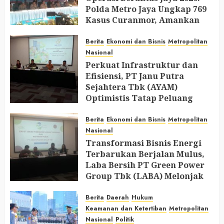
Polda Metro Jaya Ungkap 769
Kasus Curanmor, Amankan
729 Tersangka dan Belasan
Senjata Api
Berita
Ekonomi dan Bisnis
Metropolitan
Nasional
JULY 31, 2026
0
Perkuat Infrastruktur dan
Efisiensi, PT Janu Putra
Sejahtera Tbk (AYAM)
Optimistis Tatap Peluang
Industri Perunggasan di 2026
Berita
Ekonomi dan Bisnis
Metropolitan
JULY 30, 2026
0
Nasional
Transformasi Bisnis Energi
Terbarukan Berjalan Mulus,
Laba Bersih PT Green Power
Group Tbk (LABA) Melonjak
Hingga 207%
Berita
Daerah
Hukum
JULY 30, 2026
0
Keamanan dan Ketertiban
Metropolitan
Nasional
Politik