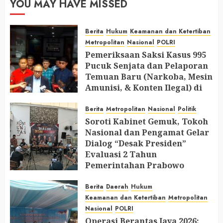
YOU MAY HAVE MISSED
Berita
Hukum
Keamanan dan Ketertiban
Metropolitan
Nasional
POLRI
Pemeriksaan Saksi Kasus 995
Pucuk Senjata dan Pelaporan
Temuan Baru (Narkoba, Mesin
Amunisi, & Konten Ilegal) di
Ruang Mantan Ketua Yayasan
Berita
Metropolitan
Nasional
Politik
AUGUST 6, 2026
0
Soroti Kabinet Gemuk, Tokoh
Nasional dan Pengamat Gelar
Dialog “Desak Presiden”
Evaluasi 2 Tahun
Pemerintahan Prabowo
AUGUST 2, 2026
0
Berita
Daerah
Hukum
Keamanan dan Ketertiban
Metropolitan
Nasional
POLRI
Operasi Berantas Jaya 2026: