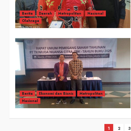
Berita
Daerah
Metropolitan
Nasional
Olahraga
Berita
Ekonomi dan Bisnis
Metropolitan
Nasional
1
2
3