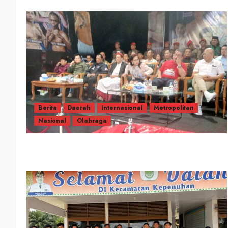
Berita
Daerah
Internasional
Metropolitan
Nasional
Olahraga