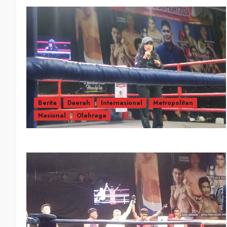
Berita
Daerah
Internasional
Metropolitan
Nasional
Olahraga