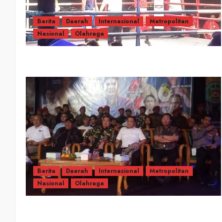
Berita
Daerah
Internasional
Metropolitan
Nasional
Olahraga
Berita
Daerah
Internasional
Metropolitan
Nasional
Olahraga