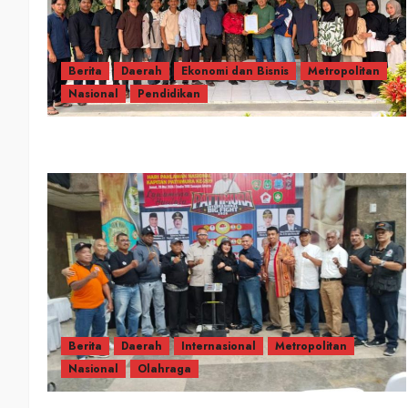
Berita
Daerah
Ekonomi dan Bisnis
Metropolitan
Nasional
Pendidikan
Berita
Daerah
Internasional
Metropolitan
Nasional
Olahraga