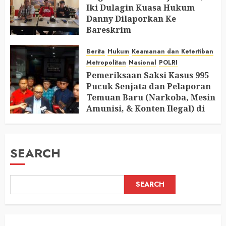
Iki Dulagin Kuasa Hukum
Danny Dilaporkan Ke
Bareskrim
AUGUST 8, 2026
0
Berita
Hukum
Keamanan dan Ketertiban
Metropolitan
Nasional
POLRI
Pemeriksaan Saksi Kasus 995
Pucuk Senjata dan Pelaporan
Temuan Baru (Narkoba, Mesin
Amunisi, & Konten Ilegal) di
Ruang Mantan Ketua Yayasan
AUGUST 6, 2026
0
SEARCH
SEARCH