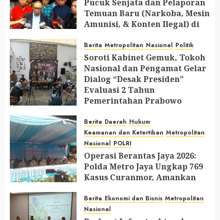
Pucuk Senjata dan Pelaporan
Temuan Baru (Narkoba, Mesin
Amunisi, & Konten Ilegal) di
Ruang Mantan Ketua Yayasan
Berita
Metropolitan
Nasional
Politik
AUGUST 6, 2026
0
Soroti Kabinet Gemuk, Tokoh
Nasional dan Pengamat Gelar
Dialog “Desak Presiden”
Evaluasi 2 Tahun
Pemerintahan Prabowo
AUGUST 2, 2026
0
Berita
Daerah
Hukum
Keamanan dan Ketertiban
Metropolitan
Nasional
POLRI
Operasi Berantas Jaya 2026:
Polda Metro Jaya Ungkap 769
Kasus Curanmor, Amankan
729 Tersangka dan Belasan
Senjata Api
Berita
Ekonomi dan Bisnis
Metropolitan
Nasional
JULY 31, 2026
0