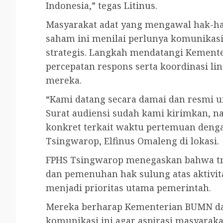
Indonesia,” tegas Litinus.
Masyarakat adat yang mengawal hak-hak
saham ini menilai perlunya komunikas
strategis. Langkah mendatangi Kemen
percepatan respons serta koordinasi li
mereka.
“Kami datang secara damai dan resmi 
Surat audiensi sudah kami kirimkan, n
konkret terkait waktu pertemuan deng
Tsingwarop, Elfinus Omaleng di lokasi.
FPHS Tsingwarop menegaskan bahwa tra
dan pemenuhan hak sulung atas aktivita
menjadi prioritas utama pemerintah.
Mereka berharap Kementerian BUMN d
komunikasi ini agar aspirasi masyaraka