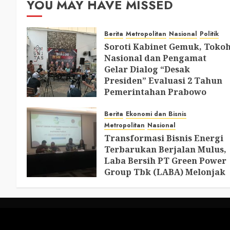
YOU MAY HAVE MISSED
Berita
Metropolitan
Nasional
Politik
Soroti Kabinet Gemuk, Toko
Nasional dan Pengamat
Gelar Dialog “Desak
Presiden” Evaluasi 2 Tahun
Pemerintahan Prabowo
AUGUST 2, 2026
0
Berita
Ekonomi dan Bisnis
Metropolitan
Nasional
Transformasi Bisnis Energi
Terbarukan Berjalan Mulus,
Laba Bersih PT Green Power
Group Tbk (LABA) Melonjak
Hingga 207%
JULY 30, 2026
0