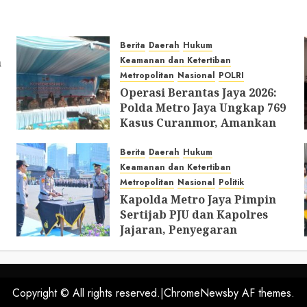
Berita
Daerah
Hukum
Keamanan dan Ketertiban
h
Metropolitan
Nasional
POLRI
Operasi Berantas Jaya 2026:
Polda Metro Jaya Ungkap 769
Kasus Curanmor, Amankan
729 Tersangka dan Belasan
Senjata Api
Berita
Daerah
Hukum
Keamanan dan Ketertiban
JULY 31, 2026
0
Metropolitan
Nasional
Politik
Kapolda Metro Jaya Pimpin
Sertijab PJU dan Kapolres
Jajaran, Penyegaran
Organisasi Perkuat
Pelayanan Masyarakat
JULY 28, 2026
0
Copyright © All rights reserved.
|
ChromeNews
by AF themes.