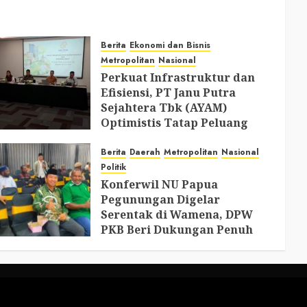
Berita
Ekonomi dan Bisnis
Metropolitan
Nasional
Perkuat Infrastruktur dan
Efisiensi, PT Janu Putra
Sejahtera Tbk (AYAM)
Optimistis Tatap Peluang
Industri Perunggasan di 2026
Berita
Daerah
Metropolitan
Nasional
JULY 30, 2026
0
Politik
Konferwil NU Papua
Pegunungan Digelar
Serentak di Wamena, DPW
PKB Beri Dukungan Penuh
JULY 27, 2026
0