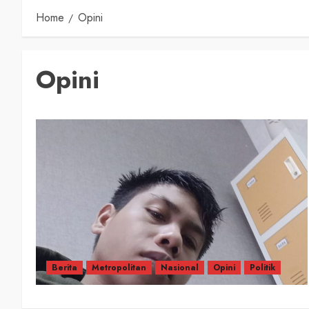
Home
Opini
Opini
Berita
Metropolitan
Nasional
Opini
Politik