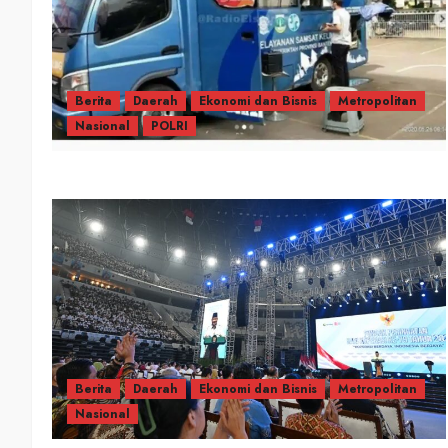
Berita
Daerah
Ekonomi dan Bisnis
Metropolitan
Nasional
POLRI
Berita
Daerah
Ekonomi dan Bisnis
Metropolitan
Nasional