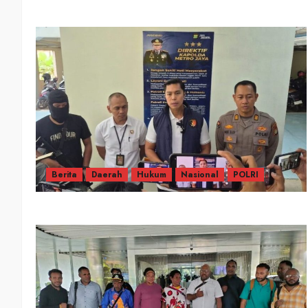
Berita
Daerah
Hukum
Nasional
POLRI