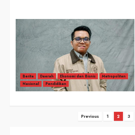
Berita
Daerah
Ekonomi dan Bisnis
Metropolitan
Nasional
Pendidikan
Previous
1
2
3