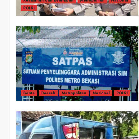
Keamanan dan Ketertiban
Metropolitan
Nasional
POLRI
Berita
Daerah
Metropolitan
Nasional
POLRI