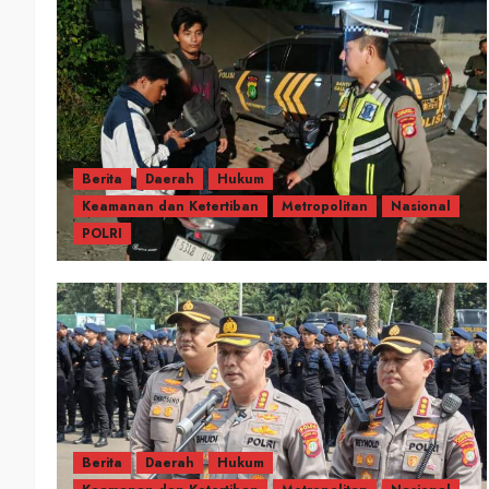
Berita
Daerah
Hukum
Keamanan dan Ketertiban
Metropolitan
Nasional
POLRI
Berita
Daerah
Hukum