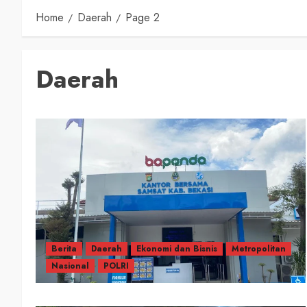
Home
Daerah
Page 2
Daerah
Berita
Daerah
Ekonomi dan Bisnis
Metropolitan
Nasional
POLRI