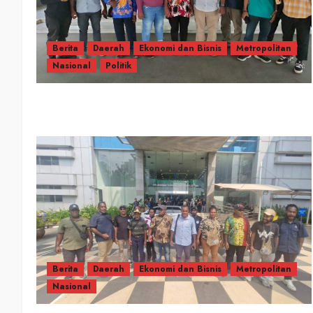
Berita
Daerah
Ekonomi dan Bisnis
Metropolitan
Nasional
Politik
Berita
Daerah
Ekonomi dan Bisnis
Metropolitan
Nasional